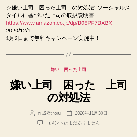
☆嫌い上司 困った上司 の対処法: ソーシャルス
タイルに基づいた上司の取扱説明書
https://www.amazon.co.jp/dp/B08PF7BXBX
2020/12/1
1月3日まで無料キャンペーン実施中！
カ
嫌い 困った上司
テ
嫌い上司 困った 上司
ゴ
リ
の対処法
ー
作成者:
toru
2020年11月30日
投
投
稿
稿
嫌
コメントはまだありません
者
日
い
上