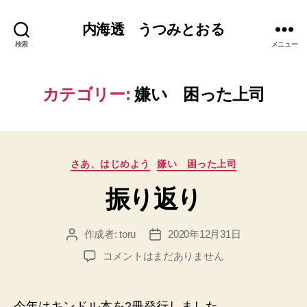
内海透 うつみとおる
検索
メニュー
カテゴリー:
嫌い 困った上司
カ
さあ、はじめよう
嫌い 困った上司
テ
振り返り
ゴ
リ
ー
作成者:
toru
2020年12月31日
投
投
稿
稿
振
コメントはまだありません
者
日
り
返
り
今年はキンドル本を2冊発行しました。