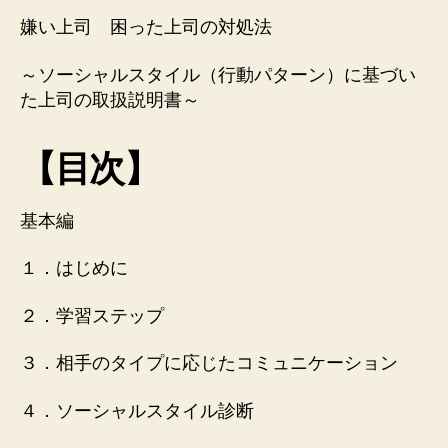
司
嫌い上司 困った上司の対処法
困
っ
～ソーシャルスタイル（行動パターン）に基づい
た
た上司の取扱説明書～
上
司
の
【目次】
対
処
法
基本編
へ
の
１．はじめに
２．学習ステップ
３．相手のタイプに応じたコミュニケーション
４．ソーシャルスタイル診断