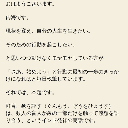
１
おはようございます。
０
５
内海です。
２
８
現状を変え、自分の人生を生きたい。
「群
盲、
そのための行動を起こしたい。
象
を
と思いつつ動けなくモヤモヤしている方が
評
す」
へ
「さあ、始めよう」と行動の最初の一歩のきっか
の
けになればと毎日執筆しています。
それでは、本題です。
群盲、象を評す（ぐんもう、ぞうをひょうす）
は、数人の盲人が象の一部だけを触って感想を語
り合う、というインド発祥の寓話です。