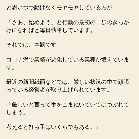
は
と思いつつ動けなくモヤモヤしている方が
無
限。
体
「さあ、始めよう」と行動の最初の一歩のきっか
は
けになればと毎日執筆しています。
一
つ。」
それでは、本題です。
へ
の
コロナ渦で業績が悪化している業種が増えていま
す。
最近の新聞紙面などでは、厳しい状況の中で頑張
っている経営者が取り上げられています。
「厳しいと言って手をこまねいていてはつぶれて
しまう。
考えると打ち手はいくらでもある。」