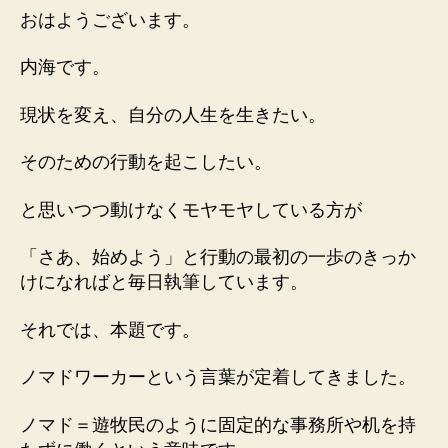
１
おはようございます。
０
５
内海です。
３
０
現状を変え、自分の人生を生きたい。
「ノ
マ
そのための行動を起こしたい。
ド」
へ
と思いつつ動けなくモヤモヤしている方が
の
「さあ、始めよう」と行動の最初の一歩のきっか
けになればと毎日執筆しています。
それでは、本題です。
ノマドワーカーという言葉が定着してきました。
ノマド＝遊牧民のように固定的な事務所や机を持