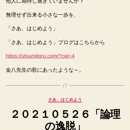
他人に期待し過ぎていませんか？
無理せず出来る小さな一歩を、
「さあ、はじめよう」
「さあ、はじめよう」ブログはこちらから
https://utsumitoru.com/?cat=4
金八先生の歌にあったような～。
カ
さあ、はじめよう
テ
２０２１０５２６「論理
ゴ
リ
の逸脱」
ー