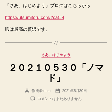
「さあ、はじめよう」ブログはこちらから
https://utsumitoru.com/?cat=4
暇は最高の贅沢です。
カ
さあ、はじめよう
テ
２０２１０５３０「ノマ
ゴ
リ
ド」
ー
作成者:
toru
2021年5月30日
投
投
稿
稿
２
コメントはまだありません
者
日
０
２