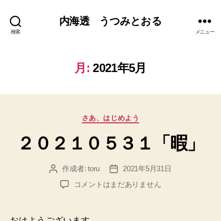
内海透 うつみとおる
検索
メニュー
月:
2021年5月
カ
さあ、はじめよう
テ
２０２１０５３１「暇」
ゴ
リ
ー
作成者:
toru
2021年5月31日
投
投
稿
稿
２
コメントはまだありません
者
日
０
２
１
おはようございます。