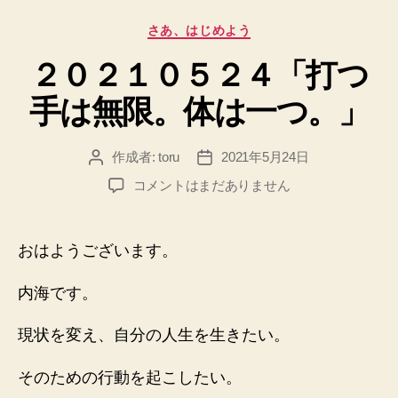
カ
さあ、はじめよう
テ
２０２１０５２４「打つ
ゴ
リ
手は無限。体は一つ。」
ー
作成者:
toru
2021年5月24日
投
投
稿
稿
２
コメントはまだありません
者
日
０
２
１
おはようございます。
０
５
内海です。
２
４
現状を変え、自分の人生を生きたい。
「打
つ
そのための行動を起こしたい。
手