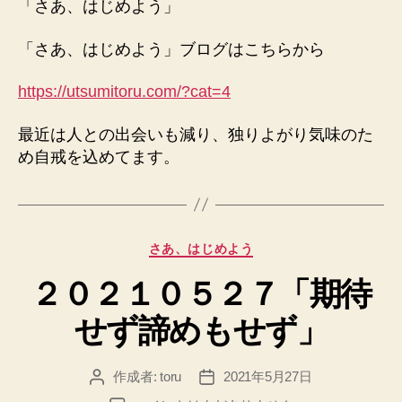
「さあ、はじめよう」
「さあ、はじめよう」ブログはこちらから
https://utsumitoru.com/?cat=4
最近は人との出会いも減り、独りよがり気味のた
め自戒を込めてます。
カ
さあ、はじめよう
テ
２０２１０５２７「期待
ゴ
リ
せず諦めもせず」
ー
作成者:
toru
2021年5月27日
投
投
稿
稿