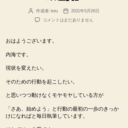
作成者:
toru
2021年5月26日
投
投
稿
稿
２
コメントはまだありません
者
日
０
２
１
おはようございます。
０
５
内海です。
２
６
現状を変えたい。
「論
理
そのための行動を起こしたい。
の
逸
と思いつつ動けなくモヤモヤしている方が
脱」
へ
の
「さあ、始めよう」と行動の最初の一歩のきっか
けになればと毎日執筆しています。