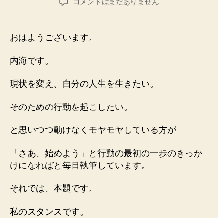
２
コメントはまだありません
者
日
０
２
１
おはようございます。
０
５
内海です。
２
７
現状を変え、自分の人生を生きたい。
「期
待
そのための行動を起こしたい。
せ
ず
と思いつつ動けなくモヤモヤしている方が
諦
め
も
「さあ、始めよう」と行動の最初の一歩のきっか
せ
けになればと毎日執筆しています。
ず」
へ
それでは、本題です。
の
私のスタンスです。