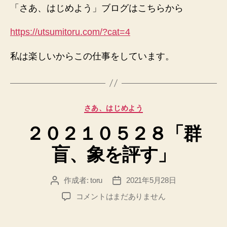
「さあ、はじめよう」ブログはこちらから
https://utsumitoru.com/?cat=4
私は楽しいからこの仕事をしています。
カ
さあ、はじめよう
テ
２０２１０５２８「群
ゴ
リ
盲、象を評す」
ー
作成者:
toru
2021年5月28日
投
投
稿
稿
２
コメントはまだありません
者
日
０
２