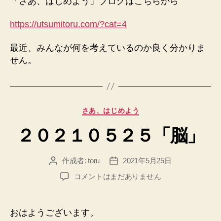
「さあ、はじめよう」ブログはこちらから
https://utsumitoru.com/?cat=4
最近、みんなが何を考えているのか良く分かりま
せん。
カ
さあ、はじめよう
テ
２０２１０５２５「脳」
ゴ
リ
ー
作成者:
toru
2021年5月25日
投
投
稿
稿
２
コメントはまだありません
者
日
０
２
１
おはようございます。
０