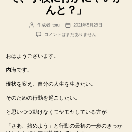
んと？」
作成者:
toru
2021年5月29日
投
投
稿
稿
２
コメントはまだありません
者
日
０
２
１
おはようございます。
０
５
内海です。
２
９
現状を変え、自分の人生を生きたい。
「な
ん
そのための行動を起こしたい。
で、
学
と思いつつ動けなくモヤモヤしている方が
校
に
行
「さあ、始めよう」と行動の最初の一歩のきっか
か