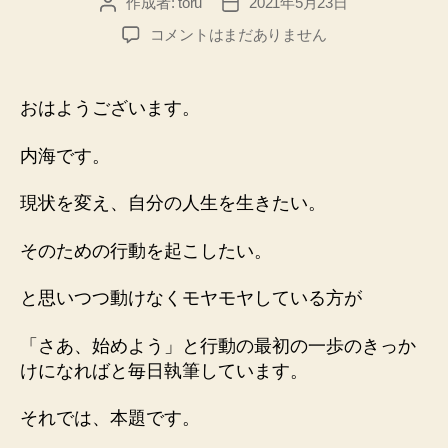
作成者:
toru
2021年5月23日
投
投
稿
稿
２
コメントはまだありません
者
日
０
２
１
おはようございます。
０
５
内海です。
２
３
現状を変え、自分の人生を生きたい。
「2
ス
そのための行動を起こしたい。
ト
ラ
と思いつつ動けなくモヤモヤしている方が
イ
ク
1
「さあ、始めよう」と行動の最初の一歩のきっか
ボ
けになればと毎日執筆しています。
ー
ル」
それでは、本題です。
へ