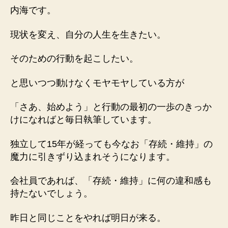
８
内海です。
「存
続・
現状を変え、自分の人生を生きたい。
維
持」
そのための行動を起こしたい。
の
魔
と思いつつ動けなくモヤモヤしている方が
力
へ
「さあ、始めよう」と行動の最初の一歩のきっか
の
けになればと毎日執筆しています。
独立して15年が経っても今なお「存続・維持」の
魔力に引きずり込まれそうになります。
会社員であれば、「存続・維持」に何の違和感も
持たないでしょう。
昨日と同じことをやれば明日が来る。