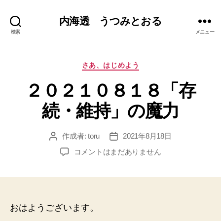
内海透 うつみとおる
検索
メニュー
カ
さあ、はじめよう
テ
２０２１０８１８「存
ゴ
リ
続・維持」の魔力
ー
作成者:
toru
2021年8月18日
投
投
稿
稿
２
コメントはまだありません
者
日
０
２
１
０
８
おはようございます。
１